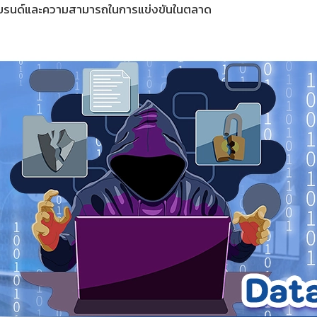
แบรนด์และความสามารถในการแข่งขันในตลาด